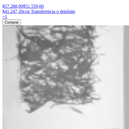
$57.288,00
$51.559,00
$41.247,20
con Transferencia o depósito
+
1
Comprar