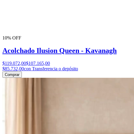
10% OFF
Acolchado Ilusion Queen - Kavanagh
$119.072,00
$107.165,00
$85.732,00
con Transferencia o depósito
Comprar